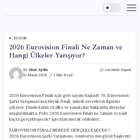
Skip
to
content
EĞITIM
2026 Eurovision Finali Ne Zaman ve
Hangi Ülkeler Yarışıyor?
2026
By
Onur Aydın
yorumlar kapalı
Eurovision
16 Mayıs 2026
1 Min Read
Finali
Ne
Zaman
2026 Eurovision Finali için geri sayım başladı! 70. Eurovision
ve
Şarkı Yarışması’nın büyük finali, müzik severlerin ilgisini
Hangi
Ülkeler
çekiyor. Finale kalan 26 ülke ve sanatçılar hakkında detaylar
Yarışıyor?
araştırılmakta. Peki, 2026 Eurovision finali ne zaman ve saat
için
kaçta gerçekleşecek? İşte tüm merak edilenler…
EUROVISION FİNALİ NEREDE GERÇEKLEŞECEK?
2026 Eurovision Şarkı Yarışması, Avusturya’nın güzel başkenti